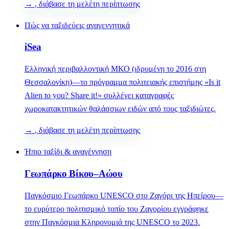
→
, διάβασε τη μελέτη περίπτωσης
Πώς να ταξιδεύεις αναγεννητικά
iSea
Ελληνική περιβαλλοντική ΜΚΟ (ιδρυμένη το 2016 στη
Θεσσαλονίκη)—το πρόγραμμα πολιτειακής επιστήμης «Is it
Alien to you? Share it!» συλλέγει καταγραφές
χωροκατακτητικών θαλάσσιων ειδών από τους ταξιδιώτες.
→
, διάβασε τη μελέτη περίπτωσης
Ήπιο ταξίδι & αναγέννηση
Γεωπάρκο Βίκου–Αώου
Παγκόσμιο Γεωπάρκο UNESCO στο Ζαγόρι της Ηπείρου—
το ευρύτερο πολιτισμικό τοπίο του Ζαγορίου εγγράφηκε
στην Παγκόσμια Κληρονομιά της UNESCO το 2023.