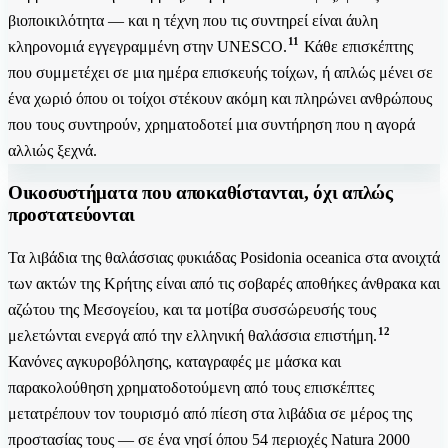
βιοποικιλότητα — και η τέχνη που τις συντηρεί είναι άυλη
11
κληρονομιά εγγεγραμμένη στην UNESCO.
Κάθε επισκέπτης
που συμμετέχει σε μια ημέρα επισκευής τοίχων, ή απλώς μένει σε
ένα χωριό όπου οι τοίχοι στέκουν ακόμη και πληρώνει ανθρώπους
που τους συντηρούν, χρηματοδοτεί μια συντήρηση που η αγορά
αλλιώς ξεχνά.
Οικοσυστήματα που αποκαθίστανται, όχι απλώς
προστατεύονται
Τα λιβάδια της θαλάσσιας φυκιάδας Posidonia oceanica στα ανοιχτά
των ακτών της Κρήτης είναι από τις σοβαρές αποθήκες άνθρακα και
αζώτου της Μεσογείου, και τα μοτίβα συσσώρευσής τους
12
μελετώνται ενεργά από την ελληνική θαλάσσια επιστήμη.
Κανόνες αγκυροβόλησης, καταγραφές με μάσκα και
παρακολούθηση χρηματοδοτούμενη από τους επισκέπτες
μετατρέπουν τον τουρισμό από πίεση στα λιβάδια σε μέρος της
προστασίας τους — σε ένα νησί όπου 54 περιοχές Natura 2000