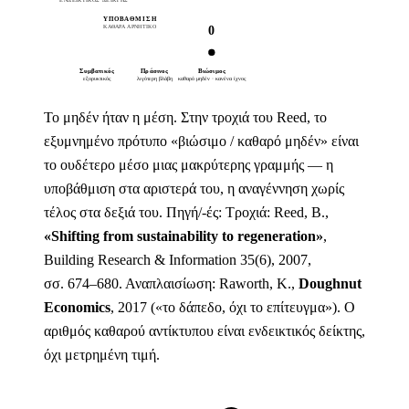
ΕΝΔΕΙΚΤΙΚΌΣ ΔΕΊΚΤΗΣ
ΥΠΟΒΆΘΜΙΣΗ
ΑΝΑΓΈΝΝΗΣΗ
0
ΚΑΘΑΡΆ ΑΡΝΗΤΙΚΌ
ΚΑΜΊΑ ΤΈΛΕΙΑ ΒΑΘΜΟΛΟΓΊΑ →
Συμβατικός
Πράσινος
Βιώσιμος
Αποκαταστατικός
Αναγεννητικός
εξορυκτικός
λιγότερη βλάβη
καθαρό μηδέν · κανένα ίχνος
επανορθώνει τη ζημιά
καθαρά θετικό
Το μηδέν ήταν η μέση. Στην τροχιά του Reed, το
εξυμνημένο πρότυπο «βιώσιμο / καθαρό μηδέν» είναι
το ουδέτερο μέσο μιας μακρύτερης γραμμής — η
υποβάθμιση στα αριστερά του, η αναγέννηση χωρίς
τέλος στα δεξιά του.
Πηγή/-ές:
Τροχιά: Reed, B.,
«Shifting from sustainability to regeneration»
,
Building Research & Information 35(6), 2007,
σσ. 674–680. Αναπλαισίωση: Raworth, K.,
Doughnut
Economics
, 2017 («το δάπεδο, όχι το επίτευγμα»). Ο
αριθμός καθαρού αντίκτυπου είναι ενδεικτικός δείκτης,
όχι μετρημένη τιμή.