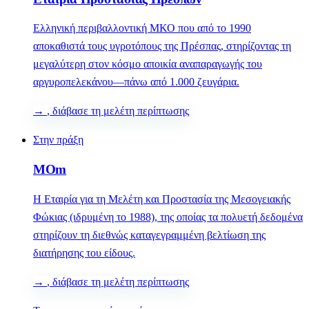
Ελληνική περιβαλλοντική ΜΚΟ που από το 1990
αποκαθιστά τους υγροτόπους της Πρέσπας, στηρίζοντας τη
μεγαλύτερη στον κόσμο αποικία αναπαραγωγής του
αργυροπελεκάνου—πάνω από 1.000 ζευγάρια.
→
, διάβασε τη μελέτη περίπτωσης
Στην πράξη
MOm
Η Εταιρία για τη Μελέτη και Προστασία της Μεσογειακής
Φώκιας (ιδρυμένη το 1988), της οποίας τα πολυετή δεδομένα
στηρίζουν τη διεθνώς καταγεγραμμένη βελτίωση της
διατήρησης του είδους.
→
, διάβασε τη μελέτη περίπτωσης