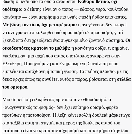
βιώσιμο μέσα από το οποίο αναδύεται.
Καθαρά θετικό, όχι
ουδέτερο:
ο δείκτης είναι αν ο τόπος — έδαφος, νερό, κουλτούρα,
κοινότητα — είναι μετρήσιμα πιο υγιής επειδή ήρθαν επισκέπτες.
Με βάση τον τόπο, όχι μεταφέρσιμο:
η αναγέννηση δεν μπορεί
να αντιγραφεί-επικολληθεί από προορισμό σε προορισμό, γιατί
ξεκινά από ό,τι χρειάζεται ένα συγκεκριμένο ζωντανό σύστημα.
Οι
οικοδεσπότες κρατούν το μολύβι:
η κοινότητα ορίζει τι σημαίνει
«καλύτερα», μια αρχή που αυτός ο ιστότοπος αγκυρώνει στην
Ελεύθερη, Προηγούμενη και Ενημερωμένη Συναίνεση όπου
εμπλέκεται αυτόχθονη ή τοπική γνώση. Το πλήρες πλαίσιο, με τις
δέκα αρχές όπως τις συνθέτει αυτός ο πόρος, βρίσκεται στη
σελίδα
του ορισμού
.
Μια σημείωση ειλικρίνειας πριν από τον ενθουσιασμό: ο
«αναγεννητικός τουρισμός» δεν έχει επίσημο ορισμό, φορέα
προτύπων ή πιστοποίηση. Η λέξη κάνει πολλή δουλειά μάρκετινγκ
στα ταξίδια αυτή τη στιγμή, και μέρος της δουλειάς αυτού του
ιστότοπου είναι να κρατά τον ισχυρισμό και τα τεκμήρια στην ίδια