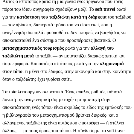
Αυτός ο ιστότοπος κρατά τη μία γωνία ενός τριγώνου που τρεις
πόροι του ίδιου συγγραφέα σχεδιάζουν μαζί. Το
soft travel
ρωτά
για την
κατάσταση του ταξιδιώτη κατά τη διάρκεια
του ταξιδιού
— τον αβίαστο, διαπερατό τρόπο του να είσαι εκεί, που η
αναγέννηση σιωπηλά προϋποθέτει: δεν μπορείς να βοηθήσεις να
αποκατασταθεί ένα σύστημα που προσπέρασες βιαστικά. Ο
μετασχηματιστικός τουρισμός
ρωτά για την
αλλαγή του
ταξιδιώτη μετά
το ταξίδι — αν μετατοπίζει διαρκώς οπτική και
συμπεριφορά. Και αυτός ο ιστότοπος ρωτά για την
κληρονομιά
στον τόπο
: τι μένει στο έδαφος, στην οικονομία και στην κοινότητα
όταν ο ταξιδιώτης έχει γυρίσει σπίτι.
Τα τρία λειτουργούν σωρευτικά. Ένας απαλός ρυθμός καθιστά
δυνατή την αναγεννητική συμμετοχή· η συμμετοχή στην
αποκατάσταση ενός τόπου είναι ακριβώς το είδος της εμπλοκής που
η βιβλιογραφία του μετασχηματισμού βρίσκει διαρκές· και ο
αλλαγμένος ταξιδιώτης είναι αυτός που επιστρέφει — ή στέλνει
άλλους — με τους όρους του τόπου. Η σύνδεση με το soft travel