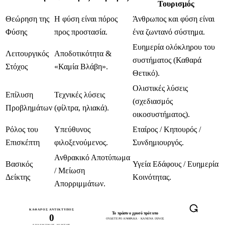
Τουρισμός
Θεώρηση της
Η φύση είναι πόρος
Άνθρωπος και φύση είναι
Φύσης
προς προστασία.
ένα ζωντανό σύστημα.
Ευημερία ολόκληρου του
Λειτουργικός
Αποδοτικότητα &
συστήματος (Καθαρά
Στόχος
«Καμία Βλάβη».
Θετικό).
Ολιστικές λύσεις
Επίλυση
Τεχνικές λύσεις
(σχεδιασμός
Προβλημάτων
(φίλτρα, ηλιακά).
οικοσυστήματος).
Ρόλος του
Υπεύθυνος
Εταίρος / Κηπουρός /
Επισκέπτη
φιλοξενούμενος.
Συνδημιουργός.
Ανθρακικό Αποτύπωμα
Βασικός
Υγεία Εδάφους / Ευημερία
/ Μείωση
Δείκτης
Κοινότητας.
Απορριμμάτων.
ΚΑΘΑΡΌΣ ΑΝΤΊΚΤΥΠΟΣ
Το πράσινο χρυσό πρότυπο
0
ΟΥΔΈΤΕΡΟ ΆΝΘΡΑΚΑ · ΚΑΝΈΝΑ ΊΧΝΟΣ