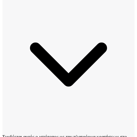
Συνδέεται αυτός ο ιστότοπος με την πλατφόρμα κρατήσεων στο