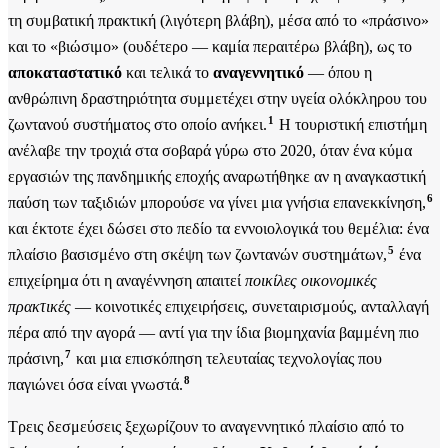
τη συμβατική πρακτική (λιγότερη βλάβη), μέσα από το «πράσινο»
και το «βιώσιμο» (ουδέτερο — καμία περαιτέρω βλάβη), ως το
αποκαταστατικό
και τελικά το
αναγεννητικό
— όπου η
ανθρώπινη δραστηριότητα συμμετέχει στην υγεία ολόκληρου του
1
ζωντανού συστήματος στο οποίο ανήκει.
Η τουριστική επιστήμη
ανέλαβε την τροχιά στα σοβαρά γύρω στο 2020, όταν ένα κύμα
εργασιών της πανδημικής εποχής αναρωτήθηκε αν η αναγκαστική
6
παύση των ταξιδιών μπορούσε να γίνει μια γνήσια επανεκκίνηση,
και έκτοτε έχει δώσει στο πεδίο τα εννοιολογικά του θεμέλια: ένα
5
πλαίσιο βασισμένο στη σκέψη των ζωντανών συστημάτων,
ένα
επιχείρημα ότι η αναγέννηση απαιτεί
ποικίλες οικονομικές
πρακτικές
— κοινοτικές επιχειρήσεις, συνεταιρισμούς, ανταλλαγή
πέρα από την αγορά — αντί για την ίδια βιομηχανία βαμμένη πιο
7
πράσινη,
και μια επισκόπηση τελευταίας τεχνολογίας που
8
παγιώνει όσα είναι γνωστά.
Τρεις δεσμεύσεις ξεχωρίζουν το αναγεννητικό πλαίσιο από το