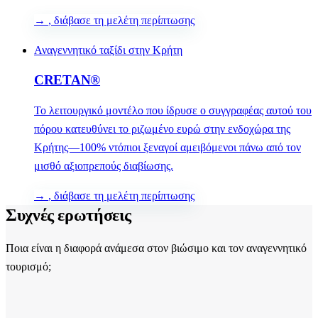
→
, διάβασε τη μελέτη περίπτωσης
Αναγεννητικό ταξίδι στην Κρήτη
CRETAN®
Το λειτουργικό μοντέλο που ίδρυσε ο συγγραφέας αυτού του
πόρου κατευθύνει το ριζωμένο ευρώ στην ενδοχώρα της
Κρήτης—100% ντόπιοι ξεναγοί αμειβόμενοι πάνω από τον
μισθό αξιοπρεπούς διαβίωσης.
→
, διάβασε τη μελέτη περίπτωσης
Συχνές ερωτήσεις
Ποια είναι η διαφορά ανάμεσα στον βιώσιμο και τον αναγεννητικό
τουρισμό;