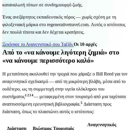
καταναλωτή τόπων σε συνδημιουργό ζωής.
Ένας ανεξάρτητος εκπαιδευτικός πόρος — χωρίς σχέση με τη
φιλοξενιακή μάρκα στο regenerativetravel.com. Αυτός ο ιστότοπος
δεν πουλά τίποτα και δεν δέχεται κρατήσεις.
Ξεκίνησε το Αναγεννητικό σου Ταξίδι
Οι 10 αρχές
Από το «να κάνουμε λιγότερη ζημιά» στο
«να κάνουμε περισσότερο καλό»
Η μετατόπιση ακολουθεί την τροχιά που χάραξε ο Bill Reed για τον
αναγεννητικό σχεδιασμό — από τη μικρότερη βλάβη, μέσα από το
ουδέτερο, ως τη συμμετοχή στην υγεία ολόκληρου του
1
2
3
4
συστήματος
— μεταφερμένη στον τουρισμό από μια ταχύτατα
5
αναπτυσσόμενη ερευνητική βιβλιογραφία.
Διάσταση προς
διάσταση, όπως το πλαισιώνει αυτός ο ιστότοπος:
Αναγεννητικός
Διάσταση
Βιώσιμος Τουρισμός