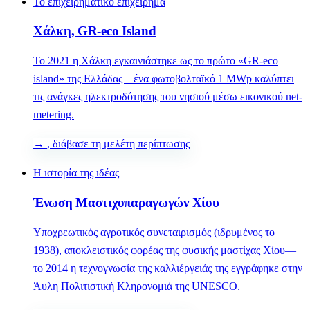
Το επιχειρηματικό επιχείρημα
Χάλκη, GR-eco Island
Το 2021 η Χάλκη εγκαινιάστηκε ως το πρώτο «GR-eco
island» της Ελλάδας—ένα φωτοβολταϊκό 1 MWp καλύπτει
τις ανάγκες ηλεκτροδότησης του νησιού μέσω εικονικού net-
metering.
→
, διάβασε τη μελέτη περίπτωσης
Η ιστορία της ιδέας
Ένωση Μαστιχοπαραγωγών Χίου
Υποχρεωτικός αγροτικός συνεταιρισμός (ιδρυμένος το
1938), αποκλειστικός φορέας της φυσικής μαστίχας Χίου—
το 2014 η τεχνογνωσία της καλλιέργειάς της εγγράφηκε στην
Άυλη Πολιτιστική Κληρονομιά της UNESCO.