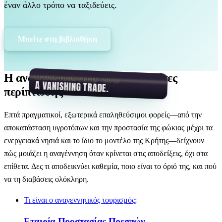
έναν άλλο τρόπο να ταξιδεύεις.
Μπείτε στη βιβλιοθήκη
Η αναγέννηση στην πράξη: μελέτες
LETTER FROM CRETE · NO 02
A VANISHING TRADE.
περίπτωσης
Επτά πραγματικοί, εξωτερικά επαληθεύσιμοι φορείς—από την
αποκατάσταση υγροτόπων και την προστασία της φώκιας μέχρι τα
ενεργειακά νησιά και το ίδιο το μοντέλο της Κρήτης—δείχνουν
πώς μοιάζει η αναγέννηση όταν κρίνεται στις αποδείξεις, όχι στα
επίθετα. Δες τι αποδεικνύει καθεμία, ποιο είναι το όριό της, και πού
να τη διαβάσεις ολόκληρη.
Τι είναι ο αναγεννητικός τουρισμός;
Εταιρία Προστασίας Πρεσπών